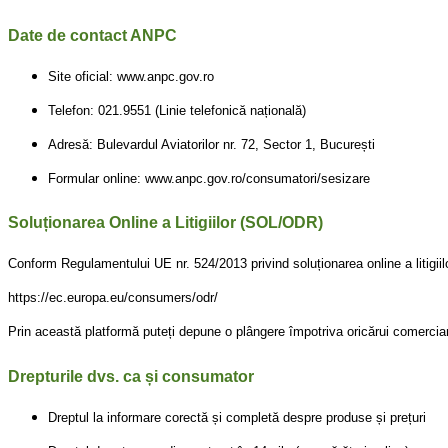
Date de contact ANPC
Site oficial: www.anpc.gov.ro
Telefon: 021.9551 (Linie telefonică națională)
Adresă: Bulevardul Aviatorilor nr. 72, Sector 1, București
Formular online: www.anpc.gov.ro/consumatori/sesizare
Soluționarea Online a Litigiilor (SOL/ODR)
Conform Regulamentului UE nr. 524/2013 privind soluționarea online a litigiil
https://ec.europa.eu/consumers/odr/
Prin această platformă puteți depune o plângere împotriva oricărui comerciant 
Drepturile dvs. ca și consumator
Dreptul la informare corectă și completă despre produse și prețuri