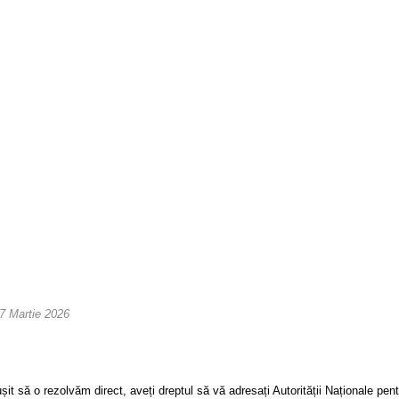
7 Martie 2026
șit să o rezolvăm direct, aveți dreptul să vă adresați Autorității Naționale pe