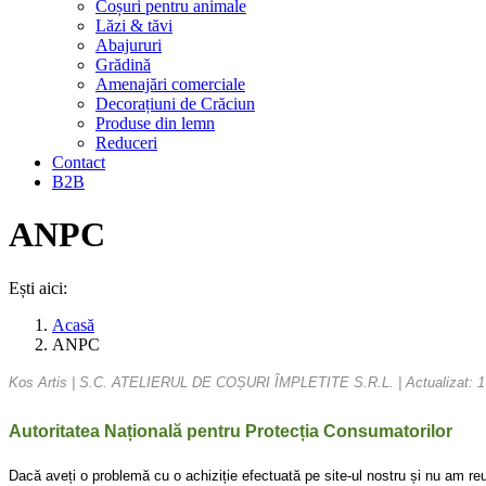
Coșuri pentru animale
Lăzi & tăvi
Abajururi
Grădină
Amenajări comerciale
Decorațiuni de Crăciun
Produse din lemn
Reduceri
Contact
B2B
ANPC
Ești aici:
Acasă
ANPC
Kos Artis | S.C. ATELIERUL DE COȘURI ÎMPLETITE S.R.L. | Actualizat: 1
Autoritatea Națională pentru Protecția Consumatorilor
Dacă aveți o problemă cu o achiziție efectuată pe site-ul nostru și nu am reu