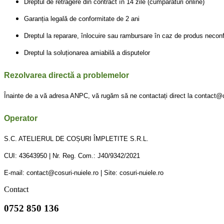
Dreptul de retragere din contract în 14 zile (cumpărături online)
Garanția legală de conformitate de 2 ani
Dreptul la reparare, înlocuire sau rambursare în caz de produs necon
Dreptul la soluționarea amiabilă a disputelor
Rezolvarea directă a problemelor
Înainte de a vă adresa ANPC, vă rugăm să ne contactați direct la contact@c
Operator
S.C. ATELIERUL DE COȘURI ÎMPLETITE S.R.L.
CUI: 43643950 | Nr. Reg. Com.: J40/9342/2021
E-mail: contact@cosuri-nuiele.ro | Site: cosuri-nuiele.ro
Contact
0752 850 136