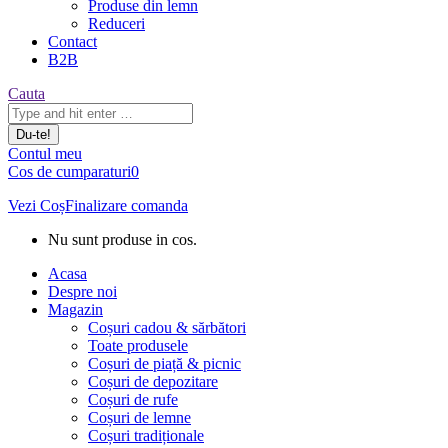
Produse din lemn
Reduceri
Contact
B2B
Căutare:
Cauta
Contul meu
Cos de cumparaturi
0
Vezi Coș
Finalizare comanda
Nu sunt produse in cos.
Acasa
Despre noi
Magazin
Coșuri cadou & sărbători
Toate produsele
Coșuri de piață & picnic
Coșuri de depozitare
Coșuri de rufe
Coșuri de lemne
Coșuri tradiționale