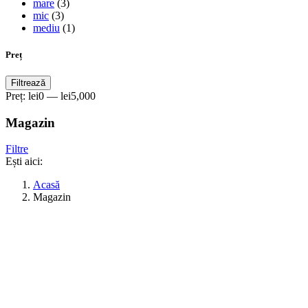
mare
(3)
mic
(3)
mediu
(1)
Preț
Preț
Preț
Filtrează
minim
maxim
Preț:
lei0
—
lei5,000
Magazin
Filtre
Ești aici:
Acasă
Magazin