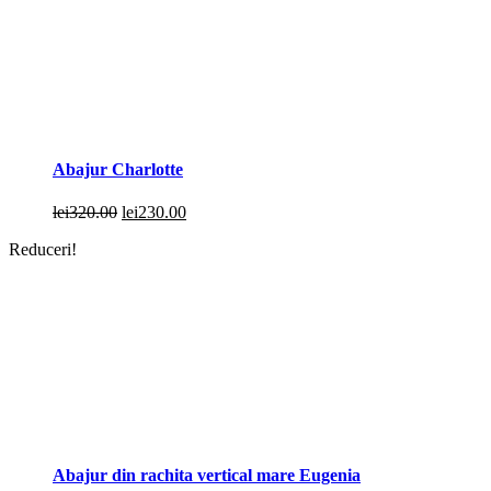
Abajur Charlotte
Prețul
Prețul
lei
320.00
lei
230.00
inițial
curent
Reduceri!
a
este:
fost:
lei230.00.
lei320.00.
Abajur din rachita vertical mare Eugenia