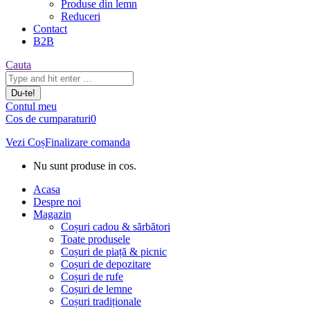
Produse din lemn
Reduceri
Contact
B2B
Căutare:
Cauta
Contul meu
Cos de cumparaturi
0
Vezi Coș
Finalizare comanda
Nu sunt produse in cos.
Acasa
Despre noi
Magazin
Coșuri cadou & sărbători
Toate produsele
Coșuri de piață & picnic
Coșuri de depozitare
Coșuri de rufe
Coșuri de lemne
Coșuri tradiționale