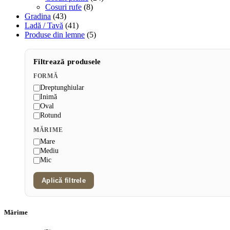
Cosuri rufe
(8)
Gradina
(43)
Ladă / Tavă
(41)
Produse din lemne
(5)
Filtrează produsele
FORMĂ
Dreptunghiular
Inimă
Oval
Rotund
MĂRIME
Mare
Mediu
Mic
Aplică filtrele
Mărime