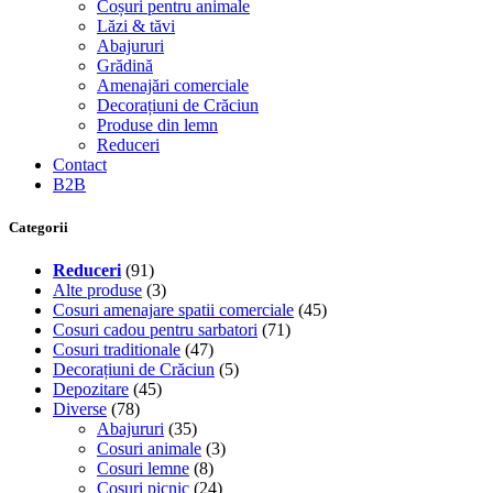
Coșuri pentru animale
Lăzi & tăvi
Abajururi
Grădină
Amenajări comerciale
Decorațiuni de Crăciun
Produse din lemn
Reduceri
Contact
B2B
Categorii
Reduceri
(91)
Alte produse
(3)
Cosuri amenajare spatii comerciale
(45)
Cosuri cadou pentru sarbatori
(71)
Cosuri traditionale
(47)
Decorațiuni de Crăciun
(5)
Depozitare
(45)
Diverse
(78)
Abajururi
(35)
Cosuri animale
(3)
Cosuri lemne
(8)
Cosuri picnic
(24)