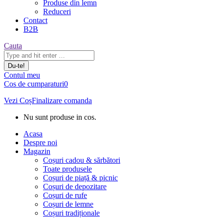
Produse din lemn
Reduceri
Contact
B2B
Căutare:
Cauta
Contul meu
Cos de cumparaturi
0
Vezi Coș
Finalizare comanda
Nu sunt produse in cos.
Acasa
Despre noi
Magazin
Coșuri cadou & sărbători
Toate produsele
Coșuri de piață & picnic
Coșuri de depozitare
Coșuri de rufe
Coșuri de lemne
Coșuri tradiționale