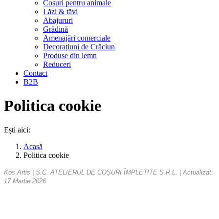
Coșuri pentru animale
Lăzi & tăvi
Abajururi
Grădină
Amenajări comerciale
Decorațiuni de Crăciun
Produse din lemn
Reduceri
Contact
B2B
Politica cookie
Ești aici:
Acasă
Politica cookie
Kos Artis | S.C. ATELIERUL DE COȘURI ÎMPLETITE S.R.L. | Actualizat:
17 Martie 2026