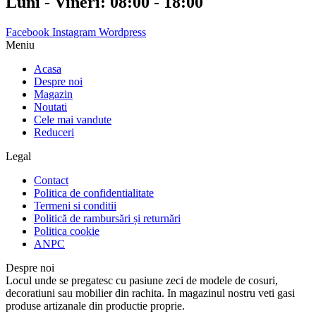
Luni - Vineri: 08:00 - 18:00
Facebook
Instagram
Wordpress
Meniu
Acasa
Despre noi
Magazin
Noutati
Cele mai vandute
Reduceri
Legal
Contact
Politica de confidentialitate
Termeni si conditii
Politică de rambursări și returnări
Politica cookie
ANPC
Despre noi
Locul unde se pregatesc cu pasiune zeci de modele de cosuri,
decoratiuni sau mobilier din rachita. In magazinul nostru veti gasi
produse artizanale din productie proprie.