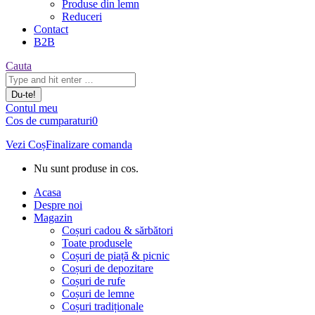
Produse din lemn
Reduceri
Contact
B2B
Căutare:
Cauta
Contul meu
Cos de cumparaturi
0
Vezi Coș
Finalizare comanda
Nu sunt produse in cos.
Acasa
Despre noi
Magazin
Coșuri cadou & sărbători
Toate produsele
Coșuri de piață & picnic
Coșuri de depozitare
Coșuri de rufe
Coșuri de lemne
Coșuri tradiționale