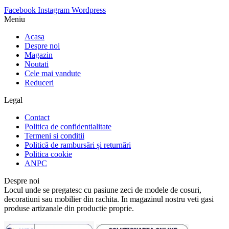
Facebook
Instagram
Wordpress
Meniu
Acasa
Despre noi
Magazin
Noutati
Cele mai vandute
Reduceri
Legal
Contact
Politica de confidentialitate
Termeni si conditii
Politică de rambursări și returnări
Politica cookie
ANPC
Despre noi
Locul unde se pregatesc cu pasiune zeci de modele de cosuri,
decoratiuni sau mobilier din rachita. In magazinul nostru veti gasi
produse artizanale din productie proprie.