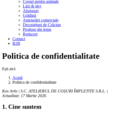
Coșuri pentru animale
Lăzi & tăvi
Abajururi
Grădină
Amenajări comerciale
Decorațiuni de Crăciun
Produse din lemn
Reduceri
Contact
B2B
Politica de confidentialitate
Ești aici:
Acasă
Politica de confidentialitate
Kos Artis | S.C. ATELIERUL DE COȘURI ÎMPLETITE S.R.L. |
Actualizat: 17 Martie 2026
1. Cine suntem