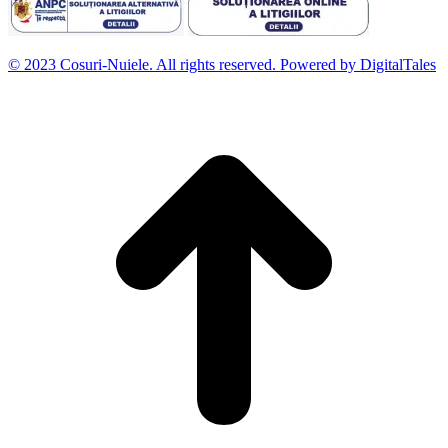
© 2023 Cosuri-Nuiele. All rights reserved. Powered by DigitalTales
D
t
l
p
d
S