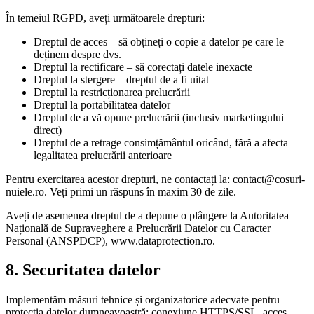
În temeiul RGPD, aveți următoarele drepturi:
Dreptul de acces – să obțineți o copie a datelor pe care le
deținem despre dvs.
Dreptul la rectificare – să corectați datele inexacte
Dreptul la stergere – dreptul de a fi uitat
Dreptul la restricționarea prelucrării
Dreptul la portabilitatea datelor
Dreptul de a vă opune prelucrării (inclusiv marketingului
direct)
Dreptul de a retrage consimțământul oricând, fără a afecta
legalitatea prelucrării anterioare
Pentru exercitarea acestor drepturi, ne contactați la: contact@cosuri-
nuiele.ro. Veți primi un răspuns în maxim 30 de zile.
Aveți de asemenea dreptul de a depune o plângere la Autoritatea
Națională de Supraveghere a Prelucrării Datelor cu Caracter
Personal (ANSPDCP), www.dataprotection.ro.
8. Securitatea datelor
Implementăm măsuri tehnice și organizatorice adecvate pentru
protecția datelor dumneavoastră: conexiune HTTPS/SSL, acces