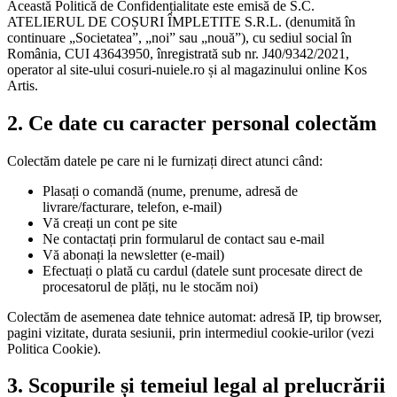
Această Politică de Confidențialitate este emisă de S.C.
ATELIERUL DE COȘURI ÎMPLETITE S.R.L. (denumită în
continuare „Societatea”, „noi” sau „nouă”), cu sediul social în
România, CUI 43643950, înregistrată sub nr. J40/9342/2021,
operator al site-ului cosuri-nuiele.ro și al magazinului online Kos
Artis.
2. Ce date cu caracter personal colectăm
Colectăm datele pe care ni le furnizați direct atunci când:
Plasați o comandă (nume, prenume, adresă de
livrare/facturare, telefon, e-mail)
Vă creați un cont pe site
Ne contactați prin formularul de contact sau e-mail
Vă abonați la newsletter (e-mail)
Efectuați o plată cu cardul (datele sunt procesate direct de
procesatorul de plăți, nu le stocăm noi)
Colectăm de asemenea date tehnice automat: adresă IP, tip browser,
pagini vizitate, durata sesiunii, prin intermediul cookie-urilor (vezi
Politica Cookie).
3. Scopurile și temeiul legal al prelucrării