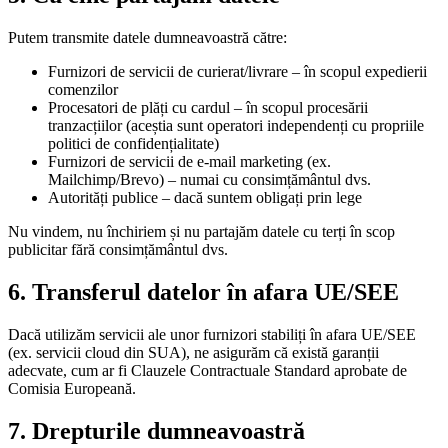
Putem transmite datele dumneavoastră către:
Furnizori de servicii de curierat/livrare – în scopul expedierii
comenzilor
Procesatori de plăți cu cardul – în scopul procesării
tranzacțiilor (aceștia sunt operatori independenți cu propriile
politici de confidențialitate)
Furnizori de servicii de e-mail marketing (ex.
Mailchimp/Brevo) – numai cu consimțământul dvs.
Autorități publice – dacă suntem obligați prin lege
Nu vindem, nu închiriem și nu partajăm datele cu terți în scop
publicitar fără consimțământul dvs.
6. Transferul datelor în afara UE/SEE
Dacă utilizăm servicii ale unor furnizori stabiliți în afara UE/SEE
(ex. servicii cloud din SUA), ne asigurăm că există garanții
adecvate, cum ar fi Clauzele Contractuale Standard aprobate de
Comisia Europeană.
7. Drepturile dumneavoastră