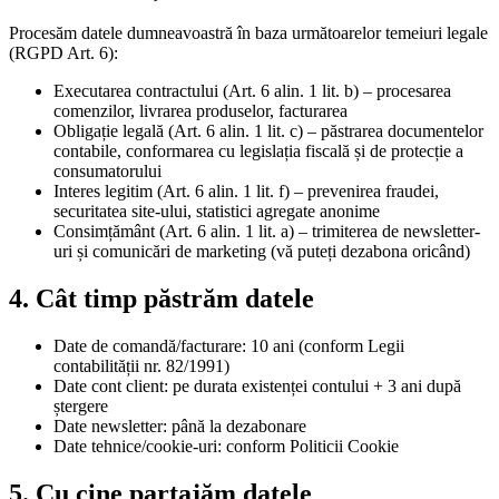
Procesăm datele dumneavoastră în baza următoarelor temeiuri legale
(RGPD Art. 6):
Executarea contractului (Art. 6 alin. 1 lit. b) – procesarea
comenzilor, livrarea produselor, facturarea
Obligație legală (Art. 6 alin. 1 lit. c) – păstrarea documentelor
contabile, conformarea cu legislația fiscală și de protecție a
consumatorului
Interes legitim (Art. 6 alin. 1 lit. f) – prevenirea fraudei,
securitatea site-ului, statistici agregate anonime
Consimțământ (Art. 6 alin. 1 lit. a) – trimiterea de newsletter-
uri și comunicări de marketing (vă puteți dezabona oricând)
4. Cât timp păstrăm datele
Date de comandă/facturare: 10 ani (conform Legii
contabilității nr. 82/1991)
Date cont client: pe durata existenței contului + 3 ani după
ștergere
Date newsletter: până la dezabonare
Date tehnice/cookie-uri: conform Politicii Cookie
5. Cu cine partajăm datele