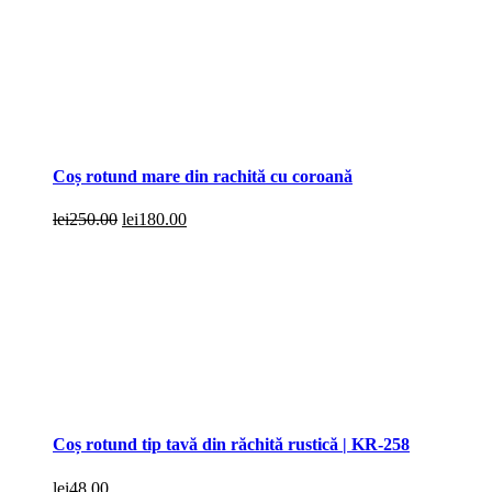
Coș rotund mare din rachită cu coroană
Prețul
Prețul
lei
250.00
lei
180.00
inițial
curent
a
este:
fost:
lei180.00.
lei250.00.
Coș rotund tip tavă din răchită rustică | KR-258
lei
48.00