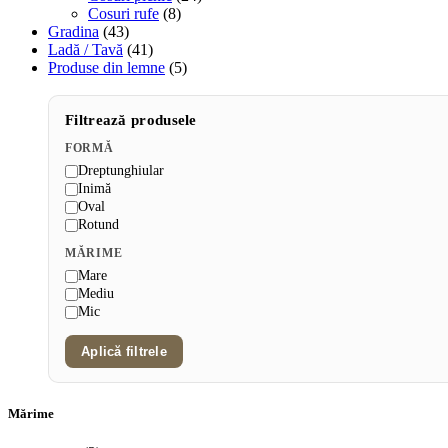
Cosuri rufe
(8)
Gradina
(43)
Ladă / Tavă
(41)
Produse din lemne
(5)
Filtrează produsele
FORMĂ
Dreptunghiular
Inimă
Oval
Rotund
MĂRIME
Mare
Mediu
Mic
Aplică filtrele
Mărime