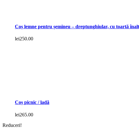
Coș lemne pentru șemineu – dreptunghiular, cu toartă înal
lei
250.00
Coș picnic / ladă
lei
265.00
Reduceri!