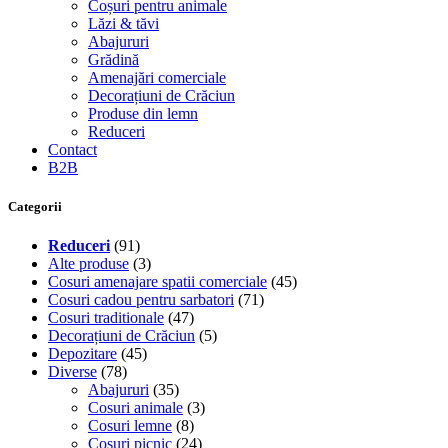
Coșuri pentru animale
Lăzi & tăvi
Abajururi
Grădină
Amenajări comerciale
Decorațiuni de Crăciun
Produse din lemn
Reduceri
Contact
B2B
Categorii
Reduceri
(91)
Alte produse
(3)
Cosuri amenajare spatii comerciale
(45)
Cosuri cadou pentru sarbatori
(71)
Cosuri traditionale
(47)
Decorațiuni de Crăciun
(5)
Depozitare
(45)
Diverse
(78)
Abajururi
(35)
Cosuri animale
(3)
Cosuri lemne
(8)
Cosuri picnic
(24)