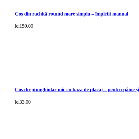
Coș din rachită rotund mare simplu – împletit manual
lei
150.00
Cos dreptunghiular mic cu baza de placaj – pentru pâine și
lei
33.00