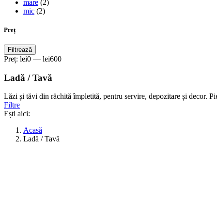
mare
(2)
mic
(2)
Preț
Preț
Preț
Filtrează
minim
maxim
Preț:
lei0
—
lei600
Ladă / Tavă
Lăzi și tăvi din răchită împletită, pentru servire, depozitare și decor. P
Filtre
Ești aici:
Acasă
Ladă / Tavă