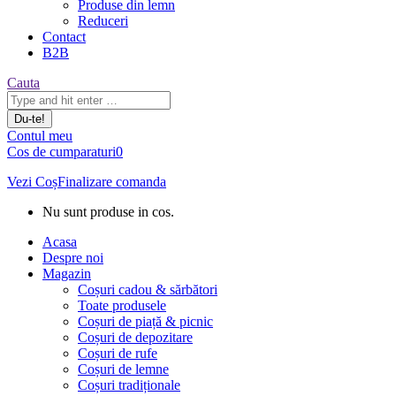
Produse din lemn
Reduceri
Contact
B2B
Căutare:
Cauta
Contul meu
Cos de cumparaturi
0
Vezi Coș
Finalizare comanda
Nu sunt produse in cos.
Acasa
Despre noi
Magazin
Coșuri cadou & sărbători
Toate produsele
Coșuri de piață & picnic
Coșuri de depozitare
Coșuri de rufe
Coșuri de lemne
Coșuri tradiționale