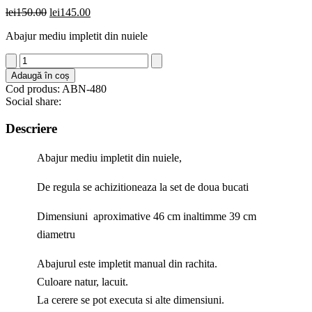
Prețul
Prețul
lei
150.00
lei
145.00
inițial
curent
Abajur mediu impletit din nuiele
a
este:
fost:
lei145.00.
Cantitate
lei150.00.
Abajur
Adaugă în coș
mediu
Cod produs: ABN-480
impletit
Social share:
din
nuiele
Descriere
,
Nicoleta
Abajur mediu impletit din nuiele,
De regula se achizitioneaza la set de doua bucati
Dimensiuni aproximative 46 cm inaltimme 39 cm
diametru
Abajurul este impletit manual din rachita.
Culoare natur, lacuit.
La cerere se pot executa si alte dimensiuni.