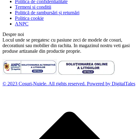
Politica de confidentialitate
Termeni si conditii
Politică de rambursări și returnări
Politica cookie
ANPC
Despre noi
Locul unde se pregatesc cu pasiune zeci de modele de cosuri,
decoratiuni sau mobilier din rachita. In magazinul nostru veti gasi
produse artizanale din productie proprie.
© 2023 Cosuri-Nuiele. All rights reserved. Powered by DigitalTales
D
t
l
p
d
S