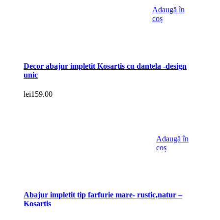
Adaugă în
coș
Decor abajur impletit Kosartis cu dantela -design
unic
lei
159.00
Adaugă în
coș
Abajur impletit tip farfurie mare- rustic,natur –
Kosartis