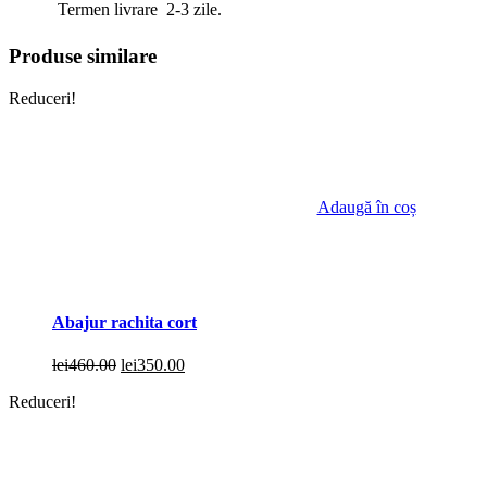
Termen livrare 2-3 zile.
Produse similare
Reduceri!
Adaugă în coș
Abajur rachita cort
Prețul
Prețul
lei
460.00
lei
350.00
inițial
curent
Reduceri!
a
este:
fost:
lei350.00.
lei460.00.