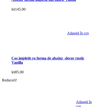
lei
145.00
Adaugă în coș
Cos impletit cu forma de abajur -decor rustic
Vanilla
lei
85.00
Reduceri!
Adaugă în
coș