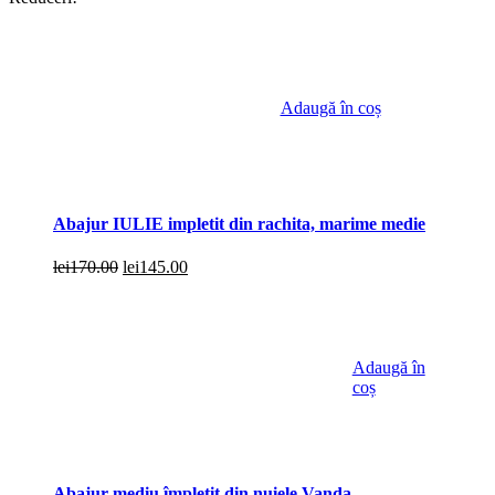
Adaugă în coș
Abajur IULIE impletit din rachita, marime medie
Prețul
Prețul
lei
170.00
lei
145.00
inițial
curent
a
este:
fost:
lei145.00.
lei170.00.
Adaugă în
coș
Abajur mediu împletit din nuiele Vanda