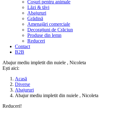
Coșuri pentru animale
Lăzi & tăvi
Abajururi
Grădină
Amenajări comerciale
Decorațiuni de Crăciun
Produse din lemn
Reduceri
Contact
B2B
Abajur mediu impletit din nuiele , Nicoleta
Ești aici:
Acasă
Diverse
Abajururi
Abajur mediu impletit din nuiele , Nicoleta
Reduceri!