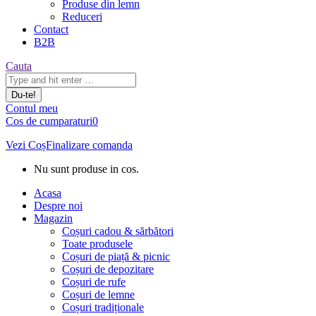
Produse din lemn
Reduceri
Contact
B2B
Căutare:
Cauta
Contul meu
Cos de cumparaturi
0
Vezi Coș
Finalizare comanda
Nu sunt produse in cos.
Acasa
Despre noi
Magazin
Coșuri cadou & sărbători
Toate produsele
Coșuri de piață & picnic
Coșuri de depozitare
Coșuri de rufe
Coșuri de lemne
Coșuri tradiționale