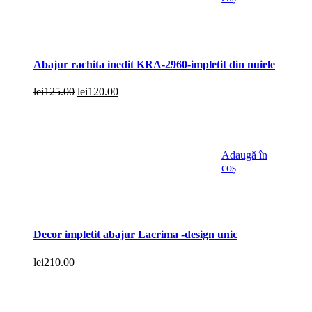
Abajur rachita inedit KRA-2960-impletit din nuiele
Prețul
Prețul
lei
125.00
lei
120.00
inițial
curent
a
este:
fost:
lei120.00.
lei125.00.
Adaugă în
coș
Decor impletit abajur Lacrima -design unic
lei
210.00