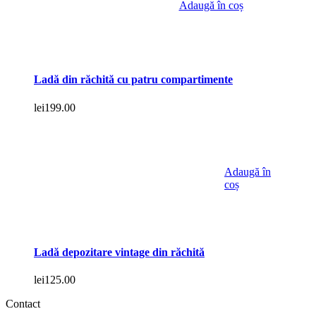
Adaugă în coș
Ladă din răchită cu patru compartimente
lei
199.00
Adaugă în
coș
Ladă depozitare vintage din răchită
lei
125.00
Contact