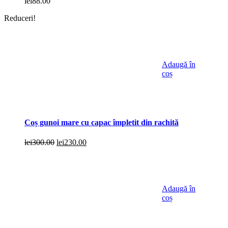
lei
88.00
Reduceri!
Adaugă în
coș
Coș gunoi mare cu capac împletit din rachită
Prețul
Prețul
lei
300.00
lei
230.00
inițial
curent
a
este:
fost:
lei230.00.
lei300.00.
Adaugă în
coș