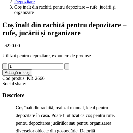
Depozitare
Coș înalt din rachită pentru depozitare – rufe, jucării și
organizare
Coș înalt din rachită pentru depozitare –
rufe, jucării și organizare
lei
220.00
Utilizat pentru depozitare, expunere de produse.
Cantitate
Coș
Adaugă în coș
înalt
Cod produs: KR-2666
din
Social share:
rachită
pentru
Descriere
depozitare
–
Coș înalt din rachită, realizat manual, ideal pentru
rufe,
jucării
depozitare în casă. Poate fi utilizat ca coș pentru rufe,
și
pentru depozitarea jucăriilor sau pentru organizarea
organizare
diverselor obiecte din gospodărie. Datorită