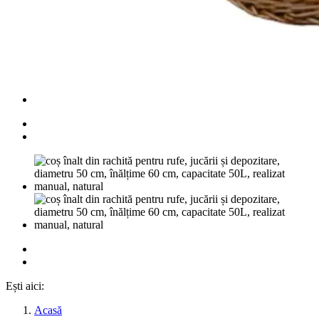
Ești aici:
Acasă