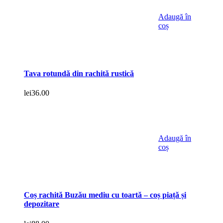
Adaugă în
coș
Tava rotundă din rachită rustică
lei
36.00
Adaugă în
coș
Coș rachită Buzău mediu cu toartă – coș piață și
depozitare