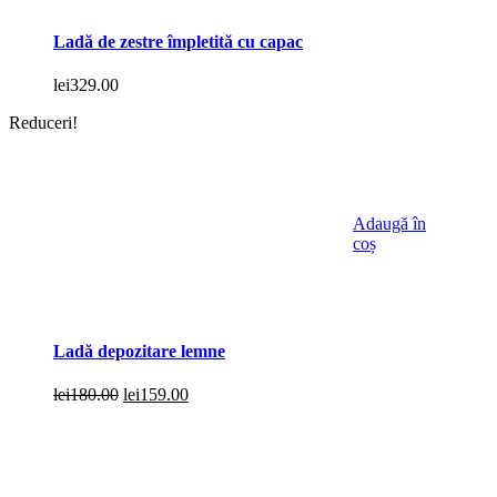
Ladă de zestre împletită cu capac
lei
329.00
Reduceri!
Adaugă în
coș
Ladă depozitare lemne
Prețul
Prețul
lei
180.00
lei
159.00
inițial
curent
a
este:
fost:
lei159.00.
lei180.00.