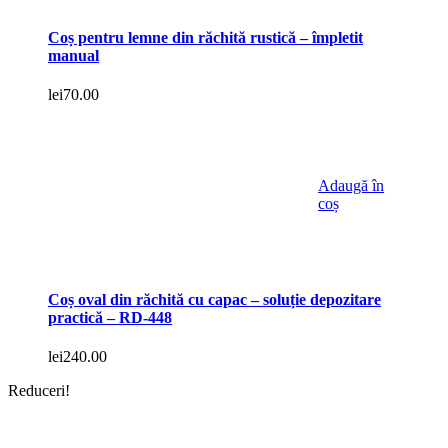
Coș pentru lemne din răchită rustică – împletit
manual
lei
70.00
Adaugă în
coș
Coș oval din răchită cu capac – soluție depozitare
practică – RD-448
lei
240.00
Reduceri!