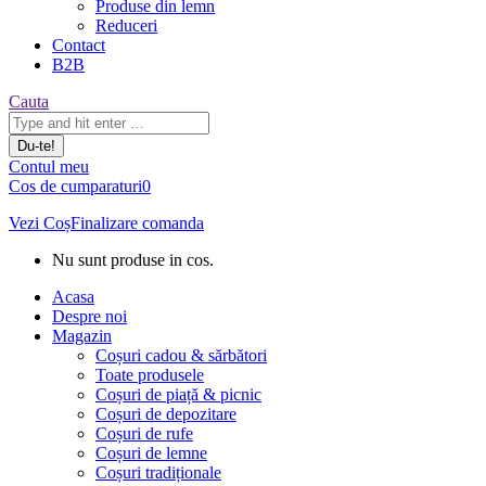
Produse din lemn
Reduceri
Contact
B2B
Căutare:
Cauta
Contul meu
Cos de cumparaturi
0
Vezi Coș
Finalizare comanda
Nu sunt produse in cos.
Acasa
Despre noi
Magazin
Coșuri cadou & sărbători
Toate produsele
Coșuri de piață & picnic
Coșuri de depozitare
Coșuri de rufe
Coșuri de lemne
Coșuri tradiționale