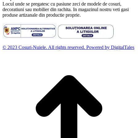
Locul unde se pregatesc cu pasiune zeci de modele de cosuri,
decoratiuni sau mobilier din rachita. In magazinul nostru veti gasi
produse artizanale din productie proprie.
© 2023 Cosuri-Nuiele. All rights reserved. Powered by DigitalTales
D
t
l
p
d
S