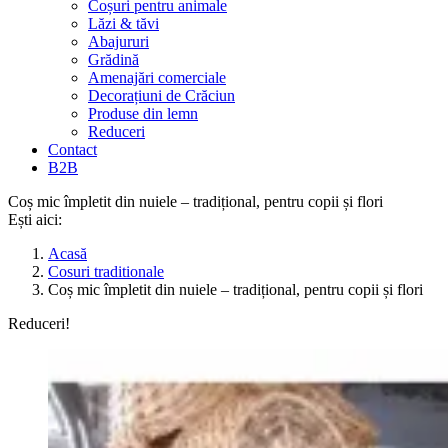
Coșuri pentru animale
Lăzi & tăvi
Abajururi
Grădină
Amenajări comerciale
Decorațiuni de Crăciun
Produse din lemn
Reduceri
Contact
B2B
Coș mic împletit din nuiele – tradițional, pentru copii și flori
Ești aici:
Acasă
Cosuri traditionale
Coș mic împletit din nuiele – tradițional, pentru copii și flori
Reduceri!