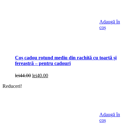
Adaugă în
coș
Coș cadou rotund mediu din rachită cu toartă și
fereastră – pentru cadouri
Prețul
Prețul
lei
44.00
lei
40.00
inițial
curent
Reduceri!
a
este:
fost:
lei40.00.
lei44.00.
Adaugă în
coș