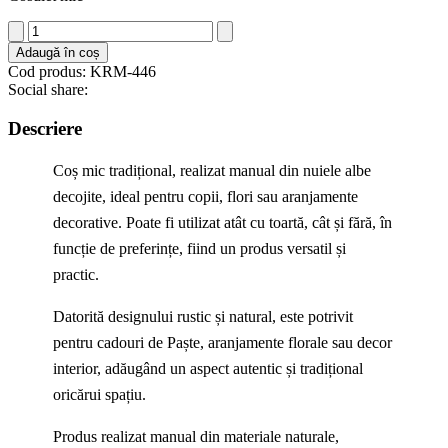
fost:
lei21.00.
Cantitate
lei24,558.00.
Coș
Adaugă în coș
mic
Cod produs: KRM-446
împletit
Social share:
din
nuiele
Descriere
–
tradițional,
Coș mic tradițional, realizat manual din nuiele albe
pentru
copii
decojite, ideal pentru copii, flori sau aranjamente
și
decorative. Poate fi utilizat atât cu toartă, cât și fără, în
flori
funcție de preferințe, fiind un produs versatil și
practic.
Datorită designului rustic și natural, este potrivit
pentru cadouri de Paște, aranjamente florale sau decor
interior, adăugând un aspect autentic și tradițional
oricărui spațiu.
Produs realizat manual din materiale naturale,