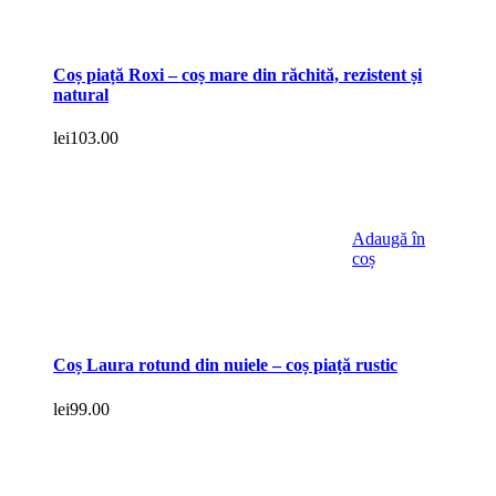
Coș piață Roxi – coș mare din răchită, rezistent și
natural
lei
103.00
Adaugă în
coș
Coș Laura rotund din nuiele – coș piață rustic
lei
99.00