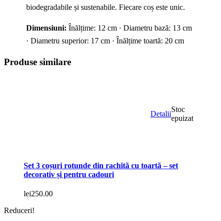
biodegradabile și sustenabile. Fiecare coș este unic.
Dimensiuni:
Înălțime: 12 cm · Diametru bază: 13 cm
· Diametru superior: 17 cm · Înălțime toartă: 20 cm
Produse similare
Stoc
Detalii
epuizat
Set 3 coșuri rotunde din rachită cu toartă – set
decorativ și pentru cadouri
lei
250.00
Reduceri!