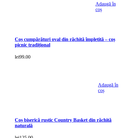
Adaugă în
coș
Coș cumpărături oval din răchită împletită – coș
picnic tradițional
lei
99.00
Adaugă în
coș
Coș biserică rustic Country Basket din răchită
naturală
lei
125.00