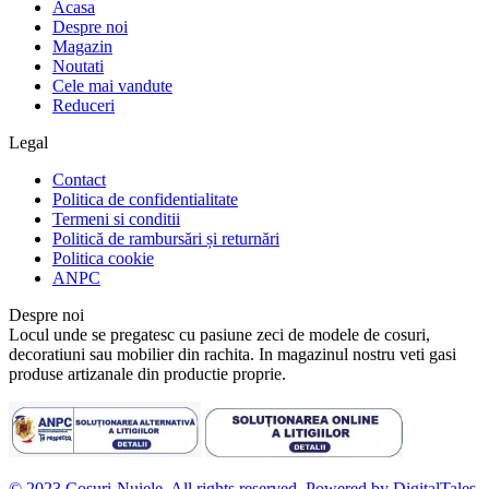
Acasa
Despre noi
Magazin
Noutati
Cele mai vandute
Reduceri
Legal
Contact
Politica de confidentialitate
Termeni si conditii
Politică de rambursări și returnări
Politica cookie
ANPC
Despre noi
Locul unde se pregatesc cu pasiune zeci de modele de cosuri,
decoratiuni sau mobilier din rachita. In magazinul nostru veti gasi
produse artizanale din productie proprie.
© 2023 Cosuri-Nuiele. All rights reserved. Powered by DigitalTales