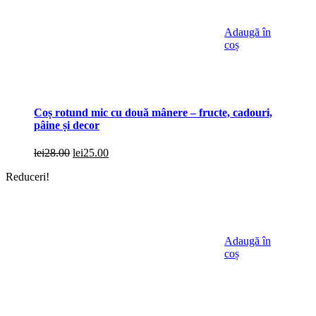
Adaugă în
coș
Coș rotund mic cu două mânere – fructe, cadouri,
pâine și decor
Prețul
Prețul
lei
28.00
lei
25.00
inițial
curent
Reduceri!
a
este:
fost:
lei25.00.
lei28.00.
Adaugă în
coș