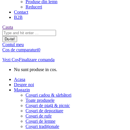
Produse din lemn
Reduceri
Contact
B2B
Căutare:
Cauta
Contul meu
Cos de cumparaturi
0
Vezi Coș
Finalizare comanda
Nu sunt produse in cos.
Acasa
Despre noi
Magazin
Coșuri cadou & sărbători
Toate produsele
Coșuri de piață & picnic
Coșuri de depozitare
Coșuri de rufe
Coșuri de lemne
Coșuri tradiționale