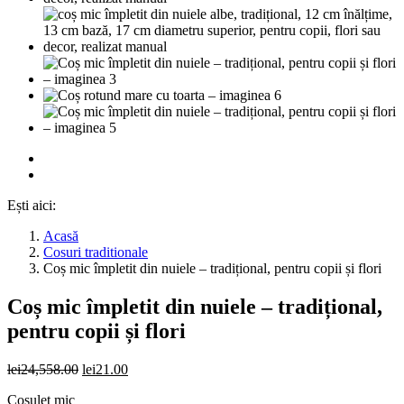
Ești aici:
Acasă
Cosuri traditionale
Coș mic împletit din nuiele – tradițional, pentru copii și flori
Coș mic împletit din nuiele – tradițional,
pentru copii și flori
Prețul
Prețul
lei
24,558.00
lei
21.00
inițial
curent
Cosulet mic
a
este: