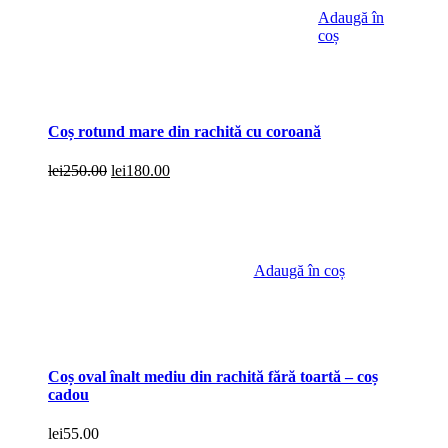
Adaugă în
coș
Coș rotund mare din rachită cu coroană
Prețul
Prețul
lei
250.00
lei
180.00
inițial
curent
a
este:
fost:
lei180.00.
lei250.00.
Adaugă în coș
Coș oval înalt mediu din rachită fără toartă – coș
cadou
lei
55.00