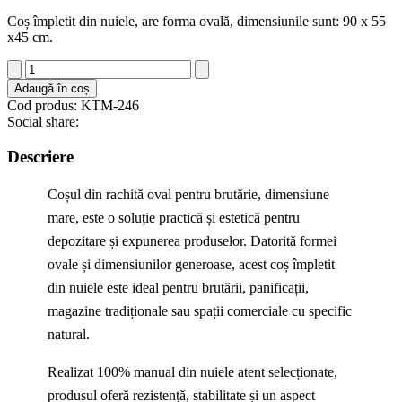
Coș împletit din nuiele, are forma ovală, dimensiunile sunt: 90 x 55
x45 cm.
Cantitate
Coș
Adaugă în coș
rachită
Cod produs: KTM-246
oval
Social share:
brutărie
mare-
Descriere
depozitare
Coșul din rachită oval pentru brutărie, dimensiune
mare, este o soluție practică și estetică pentru
depozitare și expunerea produselor. Datorită formei
ovale și dimensiunilor generoase, acest coș împletit
din nuiele este ideal pentru brutării, panificații,
magazine tradiționale sau spații comerciale cu specific
natural.
Realizat 100% manual din nuiele atent selecționate,
produsul oferă rezistență, stabilitate și un aspect