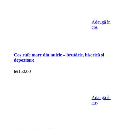
Adaugă în
coș
Coș rufe mare din nuiele – brutărie, biserică și
depozitare
lei
150.00
Adaugă în
coș