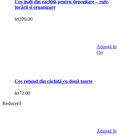
Coș înalt din rachită pentru depozitare – rufe,
jucării și organizare
lei
220.00
Adaugă în
coș
Coș rotund din răchită cu două toarte
lei
72.00
Reduceri!
Adaugă în