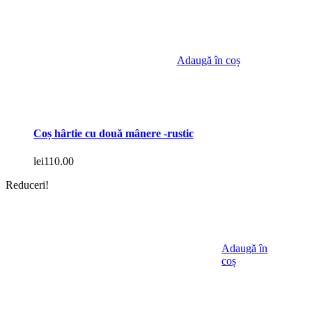
Adaugă în coș
Coș hârtie cu două mânere -rustic
lei
110.00
Reduceri!
Adaugă în
coș