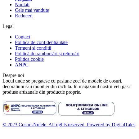
Noutati
Cele mai vandute
Reduceri
Legal
Contact
Politica de confidentialitate
Termeni si conditii
Politică de rambursări și returnări
Politica cookie
ANPC
Despre noi
Locul unde se pregatesc cu pasiune zeci de modele de cosuri,
decoratiuni sau mobilier din rachita. In magazinul nostru veti gasi
produse artizanale din productie proprie.
© 2023 Cosuri-Nuiele. All rights reserved. Powered by DigitalTales
D
t