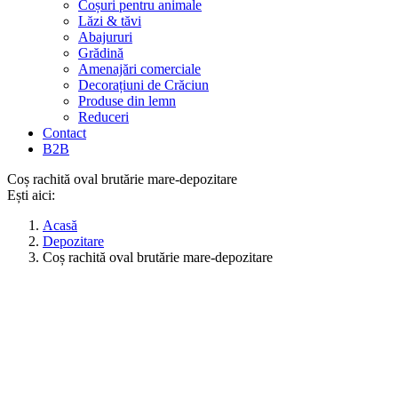
Coșuri pentru animale
Lăzi & tăvi
Abajururi
Grădină
Amenajări comerciale
Decorațiuni de Crăciun
Produse din lemn
Reduceri
Contact
B2B
Coș rachită oval brutărie mare-depozitare
Ești aici:
Acasă
Depozitare
Coș rachită oval brutărie mare-depozitare