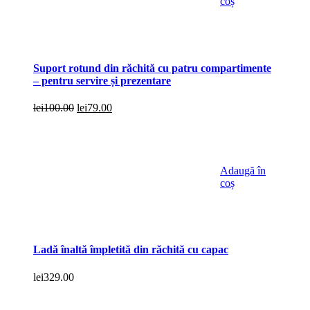
coș
Suport rotund din răchită cu patru compartimente
– pentru servire și prezentare
Prețul
Prețul
lei
100.00
lei
79.00
inițial
curent
a
este:
fost:
lei79.00.
lei100.00.
Adaugă în
coș
Ladă înaltă împletită din răchită cu capac
lei
329.00