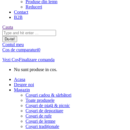
Produse din lemn
Reduceri
Contact
B2B
Căutare:
Cauta
Contul meu
Cos de cumparaturi
0
Vezi Coș
Finalizare comanda
Nu sunt produse in cos.
Acasa
Despre noi
Magazin
Coșuri cadou & sărbători
Toate produsele
Coșuri de piață & picnic
Coșuri de depozitare
Coșuri de rufe
Coșuri de lemne
Coșuri tradiționale