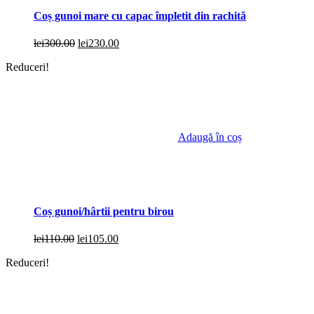
Coș gunoi mare cu capac împletit din rachită
Prețul
Prețul
lei
300.00
lei
230.00
inițial
curent
Reduceri!
a
este:
fost:
lei230.00.
lei300.00.
Adaugă în coș
Coș gunoi/hârtii pentru birou
Prețul
Prețul
lei
110.00
lei
105.00
inițial
curent
Reduceri!
a
este:
fost:
lei105.00.
lei110.00.