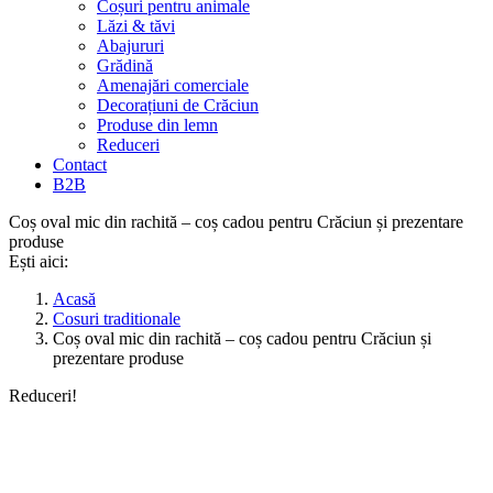
Coșuri pentru animale
Lăzi & tăvi
Abajururi
Grădină
Amenajări comerciale
Decorațiuni de Crăciun
Produse din lemn
Reduceri
Contact
B2B
Coș oval mic din rachită – coș cadou pentru Crăciun și prezentare
produse
Ești aici:
Acasă
Cosuri traditionale
Coș oval mic din rachită – coș cadou pentru Crăciun și
prezentare produse
Reduceri!