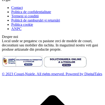
Contact
Politica de confidentialitate
Termeni si conditii
Politică de rambursări și returnări
Politica cookie
ANPC
Despre noi
Locul unde se pregatesc cu pasiune zeci de modele de cosuri,
decoratiuni sau mobilier din rachita. In magazinul nostru veti gasi
produse artizanale din productie proprie.
© 2023 Cosuri-Nuiele. All rights reserved. Powered by DigitalTales
D
t
l
p
d
S