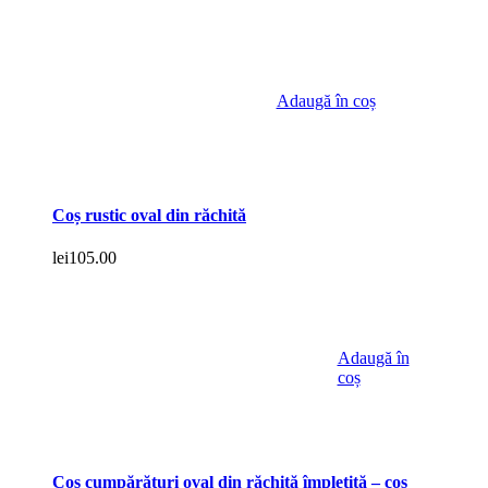
Adaugă în coș
Coș rustic oval din răchită
lei
105.00
Adaugă în
coș
Coș cumpărături oval din răchită împletită – coș