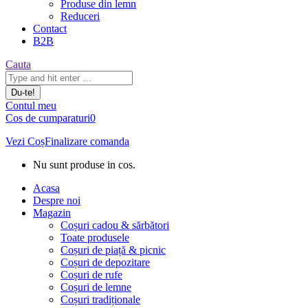
Produse din lemn
Reduceri
Contact
B2B
Căutare:
Cauta
Contul meu
Cos de cumparaturi
0
Vezi Coș
Finalizare comanda
Nu sunt produse in cos.
Acasa
Despre noi
Magazin
Coșuri cadou & sărbători
Toate produsele
Coșuri de piață & picnic
Coșuri de depozitare
Coșuri de rufe
Coșuri de lemne
Coșuri tradiționale