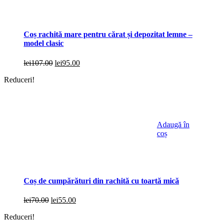
Coș rachită mare pentru cărat și depozitat lemne –
model clasic
Prețul
Prețul
lei
107.00
lei
95.00
inițial
curent
Reduceri!
a
este:
fost:
lei95.00.
lei107.00.
Adaugă în
coș
Coș de cumpărături din rachită cu toartă mică
Prețul
Prețul
lei
70.00
lei
55.00
inițial
curent
Reduceri!
a
este: