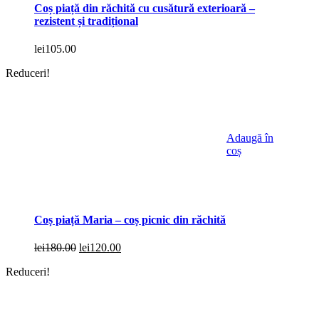
Coș piață din răchită cu cusătură exterioară –
rezistent și tradițional
lei
105.00
Reduceri!
Adaugă în
coș
Coș piață Maria – coș picnic din răchită
Prețul
Prețul
lei
180.00
lei
120.00
inițial
curent
Reduceri!
a
este:
fost:
lei120.00.
lei180.00.