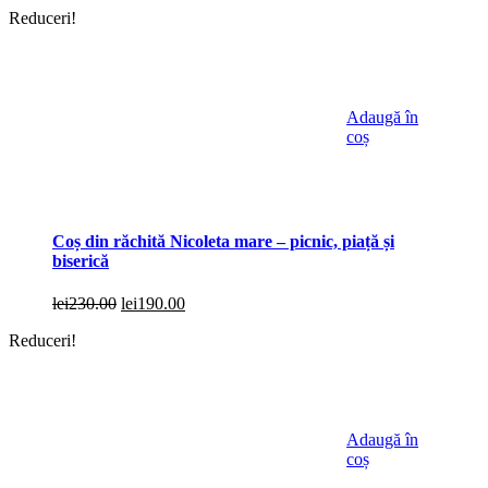
Reduceri!
Adaugă în
coș
Coș din răchită Nicoleta mare – picnic, piață și
biserică
Prețul
Prețul
lei
230.00
lei
190.00
inițial
curent
Reduceri!
a
este:
fost:
lei190.00.
lei230.00.
Adaugă în
coș