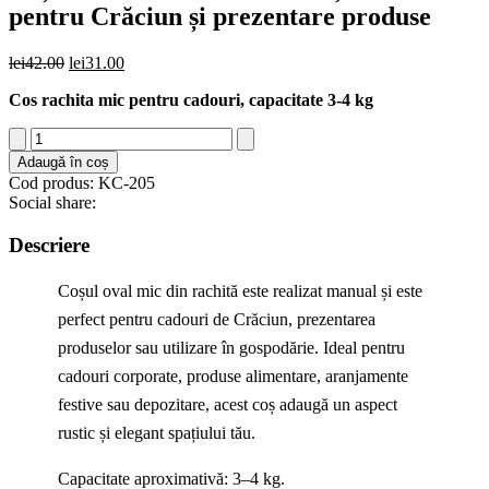
pentru Crăciun și prezentare produse
Prețul
Prețul
lei
42.00
lei
31.00
inițial
curent
Cos rachita mic pentru cadouri, capacitate 3-4 kg
a
este:
fost:
lei31.00.
Cantitate
lei42.00.
Coș
Adaugă în coș
oval
Cod produs: KC-205
mic
Social share:
din
rachită
Descriere
–
coș
Coșul oval mic din rachită este realizat manual și este
cadou
pentru
perfect pentru cadouri de Crăciun, prezentarea
Crăciun
produselor sau utilizare în gospodărie. Ideal pentru
și
prezentare
cadouri corporate, produse alimentare, aranjamente
produse
festive sau depozitare, acest coș adaugă un aspect
rustic și elegant spațiului tău.
Capacitate aproximativă: 3–4 kg.