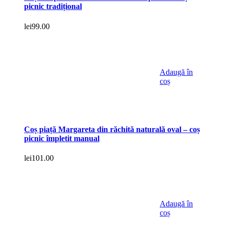
picnic tradițional
lei
99.00
Adaugă în
coș
Coș piață Margareta din răchită naturală oval – coș
picnic împletit manual
lei
101.00
Adaugă în
coș