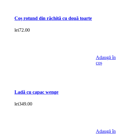
Coș rotund din răchită cu două toarte
lei
72.00
Adaugă în
coș
Ladă cu capac wenge
lei
349.00
Adaugă în