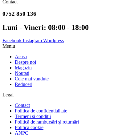
Contact
a
este:
fost:
lei159.00.
0752 850 136
lei180.00.
Luni - Vineri: 08:00 - 18:00
Facebook
Instagram
Wordpress
Meniu
Acasa
Despre noi
Magazin
Noutati
Cele mai vandute
Reduceri
Legal
Contact
Politica de confidentialitate
Termeni si conditii
Politică de rambursări și returnări
Politica cookie
ANPC