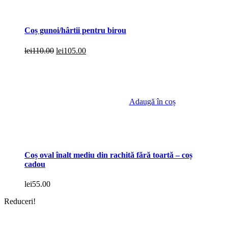
Coș gunoi/hârtii pentru birou
Prețul
Prețul
lei
110.00
lei
105.00
inițial
curent
a
este:
fost:
lei105.00.
lei110.00.
Adaugă în coș
Coș oval înalt mediu din rachită fără toartă – coș
cadou
lei
55.00
Reduceri!