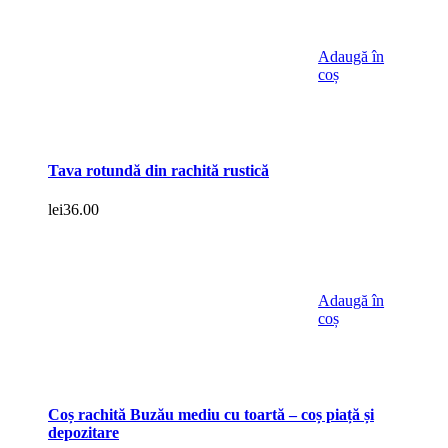
Adaugă în
coș
Tava rotundă din rachită rustică
lei
36.00
Adaugă în
coș
Coș rachită Buzău mediu cu toartă – coș piață și
depozitare