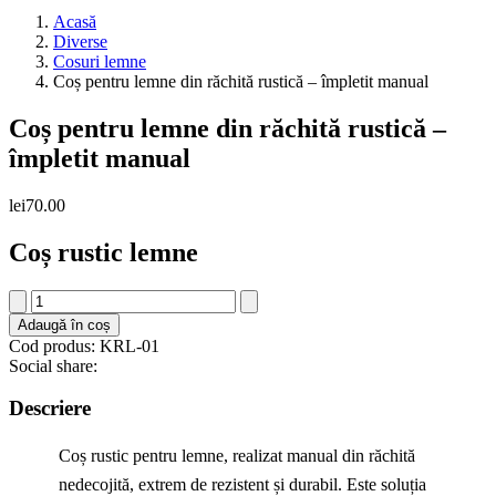
Acasă
Diverse
Cosuri lemne
Coș pentru lemne din răchită rustică – împletit manual
Coș pentru lemne din răchită rustică –
împletit manual
lei
70.00
Coș rustic lemne
Cantitate
Coș
Adaugă în coș
pentru
Cod produs: KRL-01
lemne
Social share:
din
răchită
Descriere
rustică
–
Coș rustic pentru lemne, realizat manual din răchită
împletit
manual
nedecojită, extrem de rezistent și durabil. Este soluția