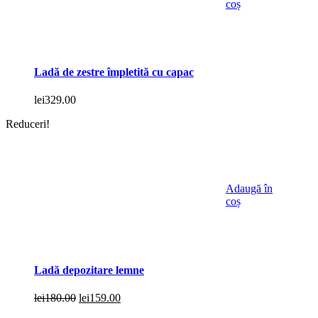
coș
Ladă de zestre împletită cu capac
lei
329.00
Reduceri!
Adaugă în
coș
Ladă depozitare lemne
Prețul
Prețul
lei
180.00
lei
159.00
inițial
curent