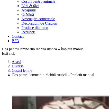
Coșuri pentru animale
Lăzi & tăvi
Abajururi
Grădină
Amenajări comerciale
Decorațiuni de Crăciun
Produse din lemn
Reduceri
Contact
B2B
Coș pentru lemne din răchită rustică – împletit manual
Ești aici:
Acasă
Diverse
Cosuri lemne
Coș pentru lemne din răchită rustică – împletit manual