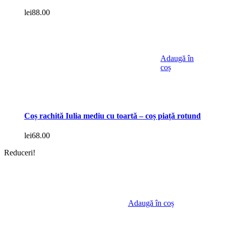
lei
88.00
Adaugă în
coș
Coș rachită Iulia mediu cu toartă – coș piață rotund
lei
68.00
Reduceri!
Adaugă în coș