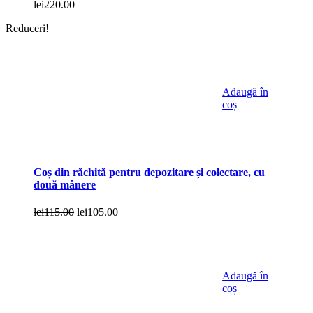
lei
220.00
Reduceri!
Adaugă în
coș
Coș din răchită pentru depozitare și colectare, cu
două mânere
Prețul
Prețul
lei
115.00
lei
105.00
inițial
curent
a
este:
fost:
lei105.00.
lei115.00.
Adaugă în
coș