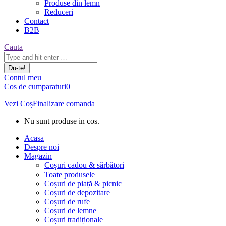
Produse din lemn
Reduceri
Contact
B2B
Căutare:
Cauta
Contul meu
Cos de cumparaturi
0
Vezi Coș
Finalizare comanda
Nu sunt produse in cos.
Acasa
Despre noi
Magazin
Coșuri cadou & sărbători
Toate produsele
Coșuri de piață & picnic
Coșuri de depozitare
Coșuri de rufe
Coșuri de lemne
Coșuri tradiționale