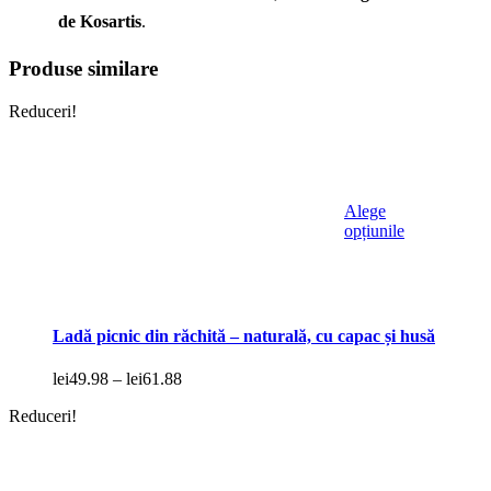
de Kosartis
.
Produse similare
Reduceri!
Alege
Acest
opțiunile
produs
are
mai
multe
variații.
Ladă picnic din răchită – naturală, cu capac și husă
Opțiunile
pot
Interval
lei
49.98
–
lei
61.88
fi
de
alese
Reduceri!
prețuri:
în
lei49.98
pagina
până
produsului.
la