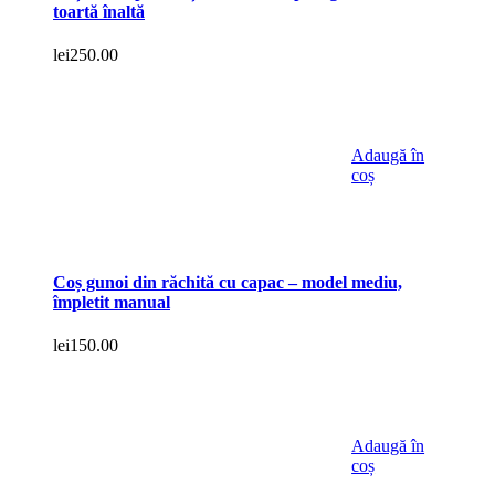
toartă înaltă
lei
250.00
Adaugă în
coș
Coș gunoi din răchită cu capac – model mediu,
împletit manual
lei
150.00
Adaugă în
coș