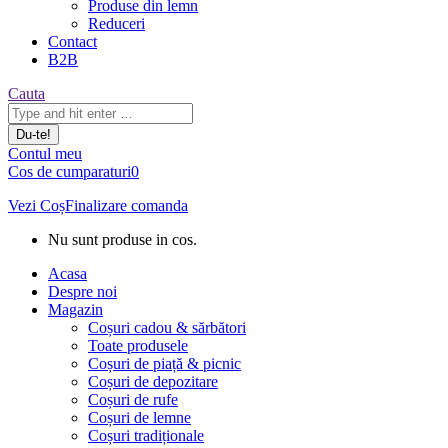
Produse din lemn
Reduceri
Contact
B2B
Căutare:
Cauta
Contul meu
Cos de cumparaturi
0
Vezi Coș
Finalizare comanda
Nu sunt produse in cos.
Acasa
Despre noi
Magazin
Coșuri cadou & sărbători
Toate produsele
Coșuri de piață & picnic
Coșuri de depozitare
Coșuri de rufe
Coșuri de lemne
Coșuri tradiționale