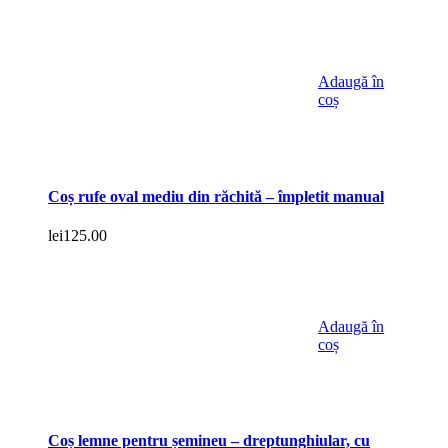
Adaugă în
coș
Coș rufe oval mediu din răchită – împletit manual
lei
125.00
Adaugă în
coș
Coș lemne pentru șemineu – dreptunghiular, cu