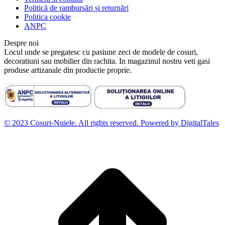
Politică de rambursări și returnări
Politica cookie
ANPC
Despre noi
Locul unde se pregatesc cu pasiune zeci de modele de cosuri,
decoratiuni sau mobilier din rachita. In magazinul nostru veti gasi
produse artizanale din productie proprie.
© 2023 Cosuri-Nuiele. All rights reserved. Powered by DigitalTales
D
t
l
p
d
S