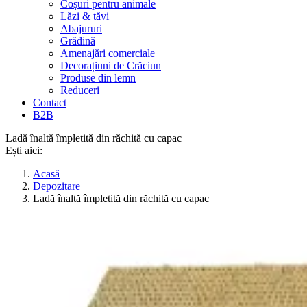
Coșuri pentru animale
Lăzi & tăvi
Abajururi
Grădină
Amenajări comerciale
Decorațiuni de Crăciun
Produse din lemn
Reduceri
Contact
B2B
Ladă înaltă împletită din răchită cu capac
Ești aici:
Acasă
Depozitare
Ladă înaltă împletită din răchită cu capac