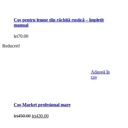
Coș pentru lemne din răchită rustică – împletit
manual
lei
70.00
Reduceri!
Adaugă în
coș
Coș Market profesional mare
Prețul
Prețul
lei
450.00
lei
430.00
inițial
curent
a
este: