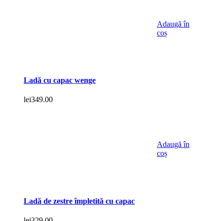
fost:
lei430.00.
lei450.00.
Adaugă în
coș
Ladă cu capac wenge
lei
349.00
Adaugă în
coș
Ladă de zestre împletită cu capac
lei
329.00