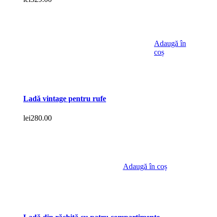
Adaugă în
coș
Ladă vintage pentru rufe
lei
280.00
Adaugă în coș