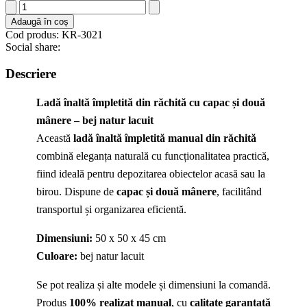
Cantitate
Ladă
Adaugă în coș
înaltă
Cod produs: KR-3021
împletită
Social share:
din
răchită
Descriere
cu
capac
Ladă înaltă împletită din răchită cu capac și două
mânere – bej natur lacuit
Această
ladă înaltă împletită manual din răchită
combină eleganța naturală cu funcționalitatea practică,
fiind ideală pentru depozitarea obiectelor acasă sau la
birou. Dispune de
capac și două mânere
, facilitând
transportul și organizarea eficientă.
Dimensiuni:
50 x 50 x 45 cm
Culoare:
bej natur lacuit
Se pot realiza și alte modele și dimensiuni la comandă.
Produs
100% realizat manual
, cu
calitate garantată