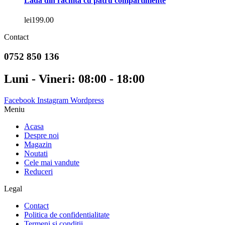
Ladă din răchită cu patru compartimente
lei
199.00
Contact
0752 850 136
Luni - Vineri: 08:00 - 18:00
Facebook
Instagram
Wordpress
Meniu
Acasa
Despre noi
Magazin
Noutati
Cele mai vandute
Reduceri
Legal
Contact
Politica de confidentialitate
Termeni si conditii