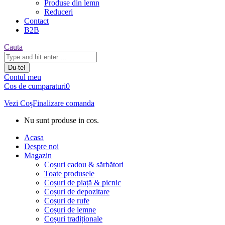
Produse din lemn
Reduceri
Contact
B2B
Căutare:
Cauta
Contul meu
Cos de cumparaturi
0
Vezi Coș
Finalizare comanda
Nu sunt produse in cos.
Acasa
Despre noi
Magazin
Coșuri cadou & sărbători
Toate produsele
Coșuri de piață & picnic
Coșuri de depozitare
Coșuri de rufe
Coșuri de lemne
Coșuri tradiționale