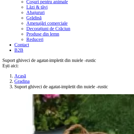
Coșuri pentru animale
Lăzi & tăvi
Abajururi
Grădină
Amenajări comerciale
Decorațiuni de Crăciun
Produse din lemn
Reduceri
Contact
B2B
Suport ghiveci de agatat-impletit din nuiele -rustic
Ești aici:
Acasă
Gradina
Suport ghiveci de agatat-impletit din nuiele -rustic