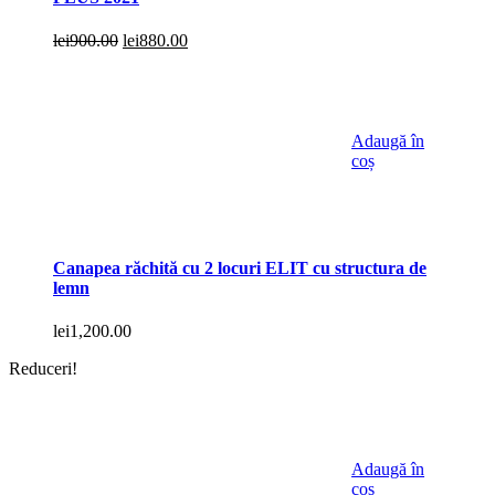
Prețul
Prețul
lei
900.00
lei
880.00
inițial
curent
a
este:
fost:
lei880.00.
lei900.00.
Adaugă în
coș
Canapea răchită cu 2 locuri ELIT cu structura de
lemn
lei
1,200.00
Reduceri!
Adaugă în
coș