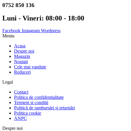
0752 850 136
lei930.00.
Luni - Vineri: 08:00 - 18:00
Facebook
Instagram
Wordpress
Meniu
Acasa
Despre noi
Magazin
Noutati
Cele mai vandute
Reduceri
Legal
Contact
Politica de confidentialitate
Termeni si conditii
Politică de rambursări și returnări
Politica cookie
ANPC
Despre noi