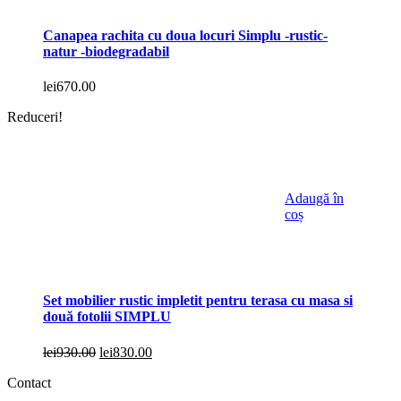
Canapea rachita cu doua locuri Simplu -rustic-
natur -biodegradabil
lei
670.00
Reduceri!
Adaugă în
coș
Set mobilier rustic impletit pentru terasa cu masa si
două fotolii SIMPLU
Prețul
Prețul
lei
930.00
lei
830.00
inițial
curent
Contact
a
este:
fost:
lei830.00.