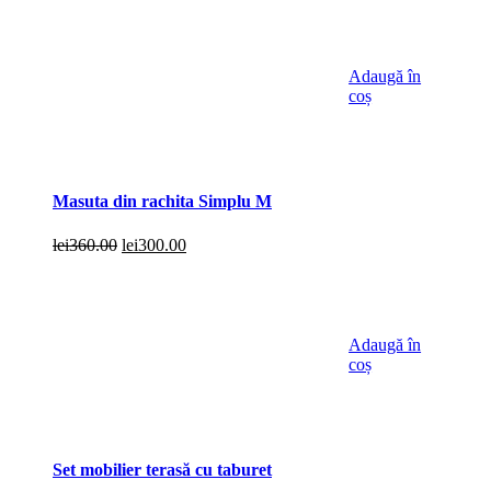
Adaugă în
coș
Masuta din rachita Simplu M
Prețul
Prețul
lei
360.00
lei
300.00
inițial
curent
a
este:
fost:
lei300.00.
lei360.00.
Adaugă în
coș
Set mobilier terasă cu taburet