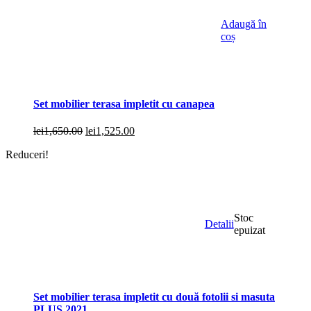
Adaugă în
coș
Set mobilier terasa impletit cu canapea
Prețul
Prețul
lei
1,650.00
lei
1,525.00
inițial
curent
Reduceri!
a
este:
fost:
lei1,525.00.
lei1,650.00.
Stoc
Detalii
epuizat
Set mobilier terasa impletit cu două fotolii si masuta
PLUS 2021