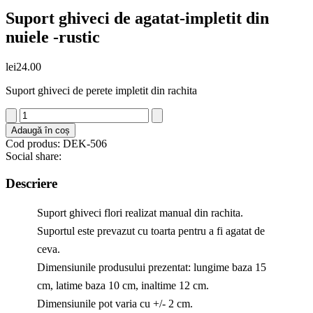
Suport ghiveci de agatat-impletit din
nuiele -rustic
lei
24.00
Suport ghiveci de perete impletit din rachita
Cantitate
Suport
Adaugă în coș
ghiveci
Cod produs: DEK-506
de
Social share:
agatat-
impletit
Descriere
din
nuiele
Suport ghiveci flori realizat manual din rachita.
-
rustic
Suportul este prevazut cu toarta pentru a fi agatat de
ceva.
Dimensiunile produsului prezentat: lungime baza 15
cm, latime baza 10 cm, inaltime 12 cm.
Dimensiunile pot varia cu +/- 2 cm.