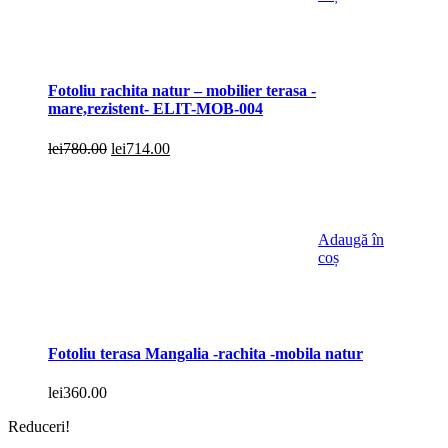
Fotoliu rachita natur – mobilier terasa -
mare,rezistent- ELIT-MOB-004
Prețul
Prețul
lei
780.00
lei
714.00
inițial
curent
a
este:
fost:
lei714.00.
lei780.00.
Adaugă în
coș
Fotoliu terasa Mangalia -rachita -mobila natur
lei
360.00
Reduceri!