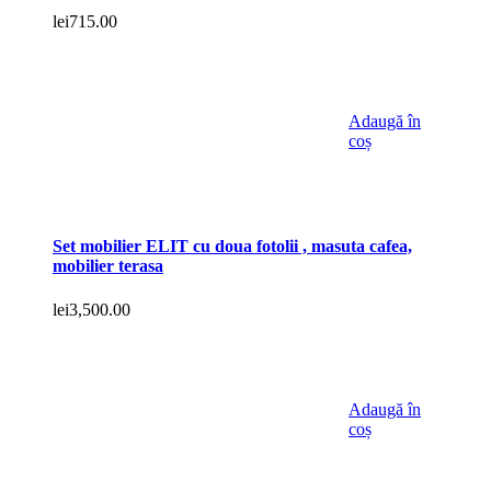
lei
715.00
Adaugă în
coș
Set mobilier ELIT cu doua fotolii , masuta cafea,
mobilier terasa
lei
3,500.00
Adaugă în
coș