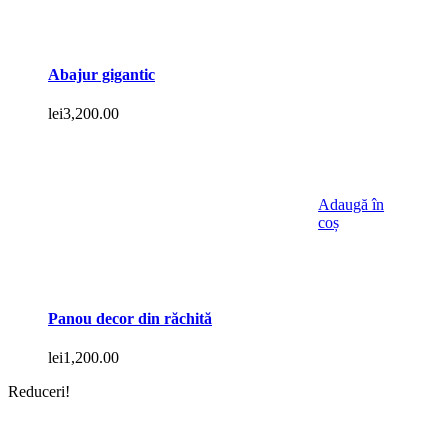
Abajur gigantic
lei
3,200.00
Adaugă în
coș
Panou decor din răchită
lei
1,200.00
Reduceri!