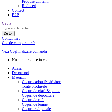
Produse din lemn
Reduceri
Contact
B2B
Căutare:
Cauta
Contul meu
Cos de cumparaturi
0
Vezi Coș
Finalizare comanda
Nu sunt produse in cos.
Acasa
Despre noi
Magazin
Coșuri cadou & sărbători
Toate produsele
Coșuri de piață & picnic
Coșuri de depozitare
Coșuri de rufe
Coșuri de lemne
Coșuri tradiționale