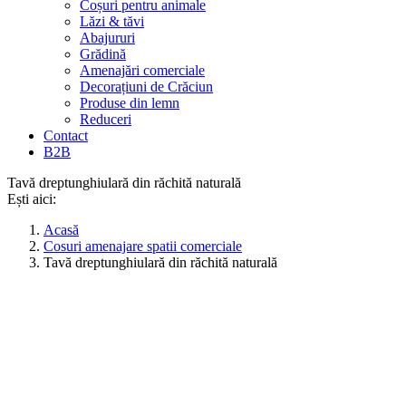
Coșuri pentru animale
Lăzi & tăvi
Abajururi
Grădină
Amenajări comerciale
Decorațiuni de Crăciun
Produse din lemn
Reduceri
Contact
B2B
Tavă dreptunghiulară din răchită naturală
Ești aici:
Acasă
Cosuri amenajare spatii comerciale
Tavă dreptunghiulară din răchită naturală