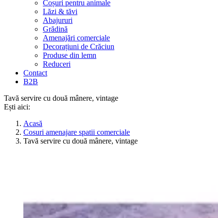
Coșuri pentru animale
Lăzi & tăvi
Abajururi
Grădină
Amenajări comerciale
Decorațiuni de Crăciun
Produse din lemn
Reduceri
Contact
B2B
Tavă servire cu două mânere, vintage
Ești aici:
Acasă
Cosuri amenajare spatii comerciale
Tavă servire cu două mânere, vintage