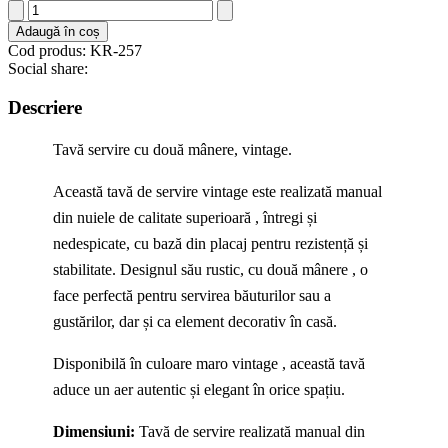
Cantitate
Tavă
Adaugă în coș
servire
Cod produs: KR-257
cu
Social share:
două
mânere,
Descriere
vintage
Tavă servire cu două mânere, vintage.
Această tavă de servire vintage este realizată manual
din nuiele de calitate superioară , întregi și
nedespicate, cu bază din placaj pentru rezistență și
stabilitate. Designul său rustic, cu două mânere , o
face perfectă pentru servirea băuturilor sau a
gustărilor, dar și ca element decorativ în casă.
Disponibilă în culoare maro vintage , această tavă
aduce un aer autentic și elegant în orice spațiu.
Dimensiuni:
Tavă de servire realizată manual din