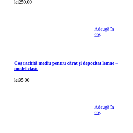
lei
250.00
Adaugă în
coș
Coș rachită mediu pentru cărat și depozitat lemne –
model clasic
lei
95.00
Adaugă în
coș