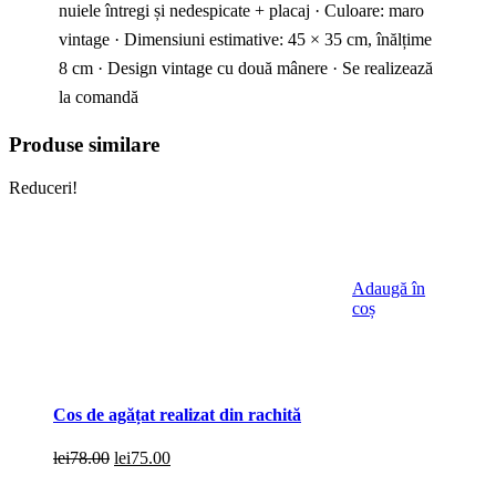
nuiele întregi și nedespicate + placaj · Culoare: maro
vintage · Dimensiuni estimative: 45 × 35 cm, înălțime
8 cm · Design vintage cu două mânere · Se realizează
la comandă
Produse similare
Reduceri!
Adaugă în
coș
Cos de agățat realizat din rachită
Prețul
Prețul
lei
78.00
lei
75.00
inițial
curent