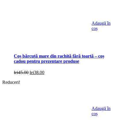
fost:
lei95.00.
lei107.00.
Adaugă în
coș
Coș bărcuță mare din rachită fără toartă – coș
cadou pentru prezentare produse
Prețul
Prețul
lei
45.00
lei
38.00
inițial
curent
Reduceri!
a
este:
fost:
lei38.00.
lei45.00.
Adaugă în
coș