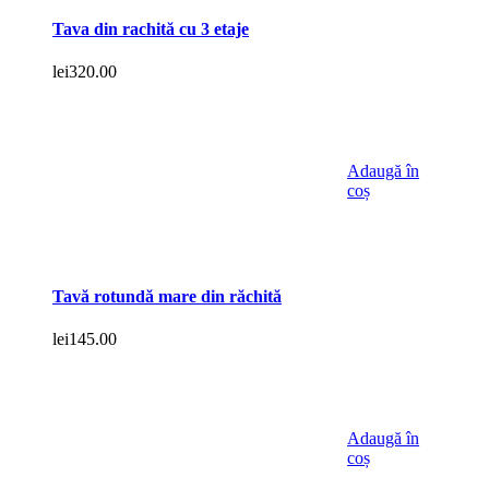
Tava din rachită cu 3 etaje
lei
320.00
Adaugă în
coș
Tavă rotundă mare din răchită
lei
145.00
Adaugă în
coș