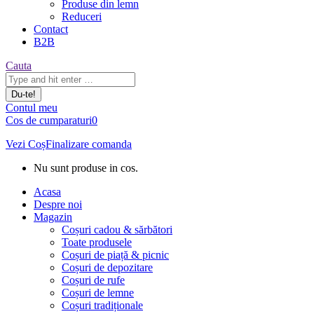
Produse din lemn
Reduceri
Contact
B2B
Căutare:
Cauta
Contul meu
Cos de cumparaturi
0
Vezi Coș
Finalizare comanda
Nu sunt produse in cos.
Acasa
Despre noi
Magazin
Coșuri cadou & sărbători
Toate produsele
Coșuri de piață & picnic
Coșuri de depozitare
Coșuri de rufe
Coșuri de lemne
Coșuri tradiționale