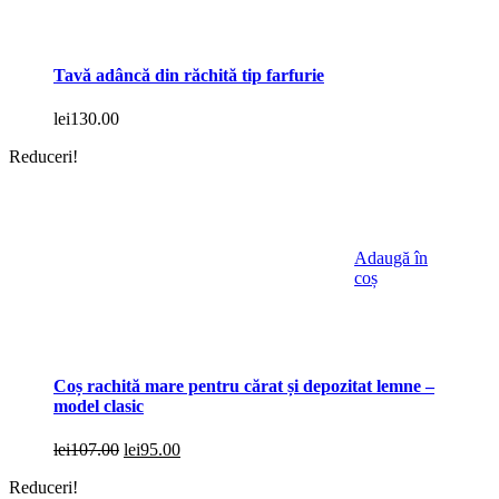
Tavă adâncă din răchită tip farfurie
lei
130.00
Reduceri!
Adaugă în
coș
Coș rachită mare pentru cărat și depozitat lemne –
model clasic
Prețul
Prețul
lei
107.00
lei
95.00
inițial
curent
Reduceri!
a
este: