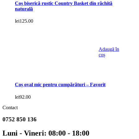
Coș biserică rustic Country Basket din răchită
naturală
lei
125.00
Adaugă în
coș
Coș oval mic pentru cumpărături – Favorit
lei
92.00
Contact
0752 850 136
Luni - Vineri: 08:00 - 18:00