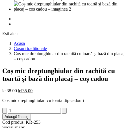
Ești aici:
Acasă
Cosuri traditionale
Coș mic dreptunghiular din rachită cu toartă și bază din placaj
– coș cadou
Coș mic dreptunghiular din rachită cu
toartă și bază din placaj – coș cadou
Prețul
Prețul
lei
38.00
lei
35.00
inițial
curent
Cos mic dreptunghiular cu toarta -tip cadouri
a
este:
fost:
lei35.00.
Cantitate
lei38.00.
Coș
Adaugă în coș
mic
Cod produs: KR-253
dreptunghiular
Social share: