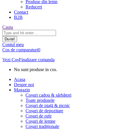
Produse din lemn
Reduceri
Contact
B2B
Căutare:
Cauta
Contul meu
Cos de cumparaturi
0
Vezi Coș
Finalizare comanda
Nu sunt produse in cos.
Acasa
Despre noi
Magazin
Coșuri cadou & sărbători
Toate produsele
Coșuri de piață & picnic
Coșuri de depozitare
Coșuri de rufe
Coșuri de lemne
Coșuri tradiționale