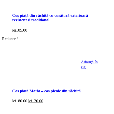
Coș piață din răchită cu cusătură exterioară –
rezistent și tradițional
lei
105.00
Reduceri!
Adaugă în
coș
Coș piață Maria – coș picnic din răchită
Prețul
Prețul
lei
180.00
lei
120.00
inițial
curent
a
este: