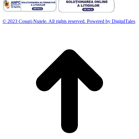
© 2023 Cosuri-Nuiele. All rights reserved. Powered by DigitalTales
D
t
l
p
d
S