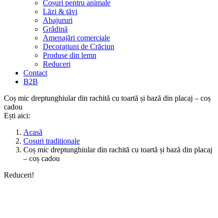
Coșuri pentru animale
Lăzi & tăvi
Abajururi
Grădină
Amenajări comerciale
Decorațiuni de Crăciun
Produse din lemn
Reduceri
Contact
B2B
Coș mic dreptunghiular din rachită cu toartă și bază din placaj – coș
cadou
Ești aici:
Acasă
Cosuri traditionale
Coș mic dreptunghiular din rachită cu toartă și bază din placaj
– coș cadou
Reduceri!