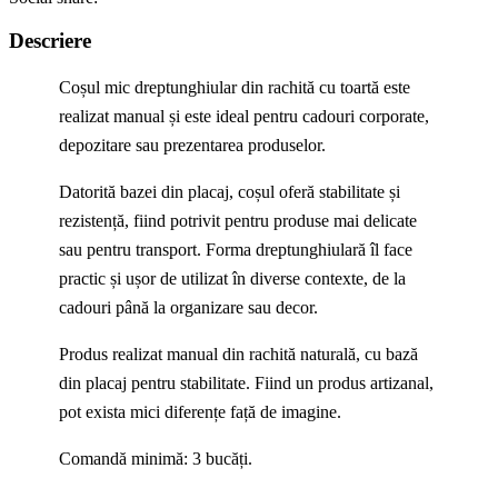
din
rachită
Descriere
cu
toartă
Coșul mic dreptunghiular din rachită cu toartă este
și
bază
realizat manual și este ideal pentru cadouri corporate,
din
depozitare sau prezentarea produselor.
placaj
–
coș
Datorită bazei din placaj, coșul oferă stabilitate și
cadou
rezistență, fiind potrivit pentru produse mai delicate
sau pentru transport. Forma dreptunghiulară îl face
practic și ușor de utilizat în diverse contexte, de la
cadouri până la organizare sau decor.
Produs realizat manual din rachită naturală, cu bază
din placaj pentru stabilitate. Fiind un produs artizanal,
pot exista mici diferențe față de imagine.
Comandă minimă: 3 bucăți.