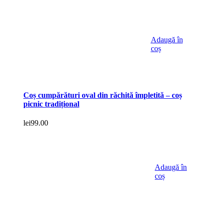
Adaugă în
coș
Coș cumpărături oval din răchită împletită – coș
picnic tradițional
lei
99.00
Adaugă în
coș