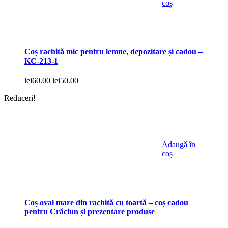
coș
Coș rachită mic pentru lemne, depozitare și cadou –
KC-213-1
Prețul
Prețul
lei
60.00
lei
50.00
inițial
curent
Reduceri!
a
este:
fost:
lei50.00.
lei60.00.
Adaugă în
coș
Coș oval mare din rachită cu toartă – coș cadou
pentru Crăciun și prezentare produse