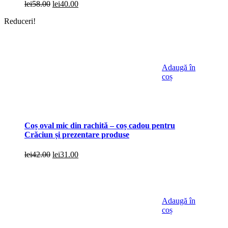
Prețul
Prețul
lei
58.00
lei
40.00
inițial
curent
Reduceri!
a
este:
fost:
lei40.00.
lei58.00.
Adaugă în
coș
Coș oval mic din rachită – coș cadou pentru
Crăciun și prezentare produse
Prețul
Prețul
lei
42.00
lei
31.00
inițial
curent
a
este:
fost:
lei31.00.
lei42.00.
Adaugă în
coș