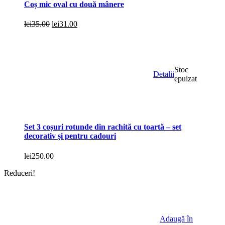
Coș mic oval cu două mânere
Prețul
Prețul
lei
35.00
lei
31.00
inițial
curent
a
este:
fost:
lei31.00.
lei35.00.
Stoc
Detalii
epuizat
Set 3 coșuri rotunde din rachită cu toartă – set
decorativ și pentru cadouri
lei
250.00
Reduceri!
Adaugă în